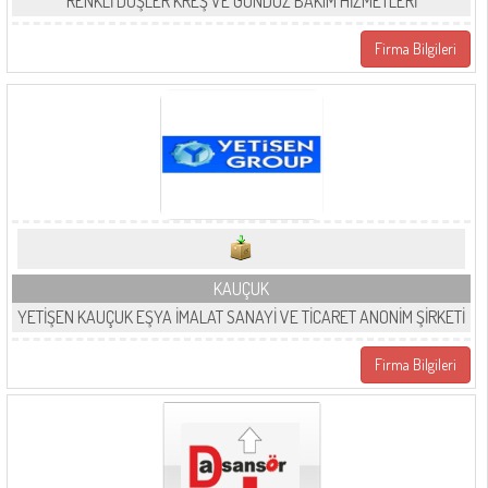
RENKLİ DÜŞLER KREŞ VE GÜNDÜZ BAKIM HİZMETLERİ
Firma Bilgileri
KAUÇUK
YETİŞEN KAUÇUK EŞYA İMALAT SANAYİ VE TİCARET ANONİM ŞİRKETİ
Firma Bilgileri