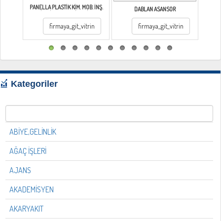
PANELLA PLASTİK KİM. MOB. İNŞ.
DABLAN ASANSÖR
LOJ. İTH. İHR. SANAYİ VE TİCARET
LİMİTED ŞİRKETİ
firmaya_git_vitrin
firmaya_git_vitrin
Kategoriler
ABİYE,GELİNLİK
AĞAÇ İŞLERİ
AJANS
AKADEMİSYEN
AKARYAKIT